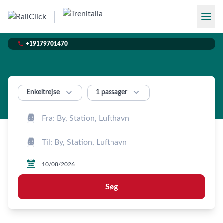

+19179701470


1 passager
Enkeltrejse



Søg