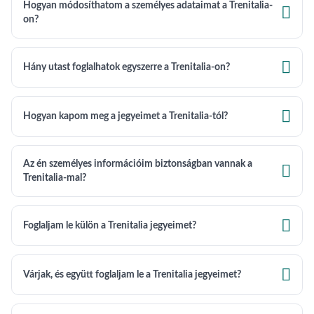
Hogyan módosíthatom a személyes adataimat a Trenitalia-

on?

Hány utast foglalhatok egyszerre a Trenitalia-on?

Hogyan kapom meg a jegyeimet a Trenitalia-tól?
Az én személyes információim biztonságban vannak a

Trenitalia-mal?

Foglaljam le külön a Trenitalia jegyeimet?

Várjak, és együtt foglaljam le a Trenitalia jegyeimet?