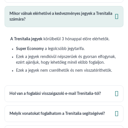
Mikor válnak elérhetővé a kedvezményes jegyek a Trenitalia

számára?
A Trenitalia jegyek
körülbelül 3 hónappal előre elérhetők.
Super Economy
a legolcsóbb jegytarifa.
Ezek a jegyek rendkívül népszerűek és gyorsan elfogynak,
ezért ajánljuk, hogy lehetőleg minél előbb foglaljon.
Ezek a jegyek nem cserélhetők és nem visszatéríthetők.

Hol van a foglalási visszaigazoló e-mail Trenitalia-tól?

Melyik vonatokat foglalhatom a Trenitalia segítségével?