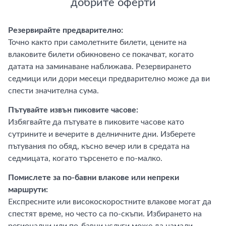
добрите оферти
Резервирайте предварително:
Точно както при самолетните билети, цените на
влаковите билети обикновено се покачват, когато
датата на заминаване наближава. Резервирането
седмици или дори месеци предварително може да ви
спести значителна сума.
Пътувайте извън пиковите часове:
Избягвайте да пътувате в пиковите часове като
сутрините и вечерите в делничните дни. Изберете
пътувания по обяд, късно вечер или в средата на
седмицата, когато търсенето е по-малко.
Помислете за по-бавни влакове или непреки
маршрути:
Експресните или високоскоростните влакове могат да
спестят време, но често са по-скъпи. Избирането на