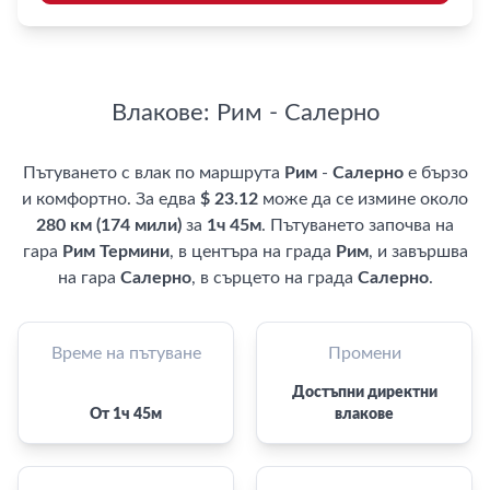
Влакове: Рим - Салерно
Пътуването с влак по маршрута
Рим
-
Салерно
е бързо
и комфортно. За едва
$ 23.12
може да се измине около
280 км (174 мили)
за
1ч 45м
. Пътуването започва на
гара
Рим Термини
, в центъра на града
Рим
, и завършва
на гара
Салерно
, в сърцето на града
Салерно
.
Време на пътуване
Промени
Достъпни директни
От 1ч 45м
влакове