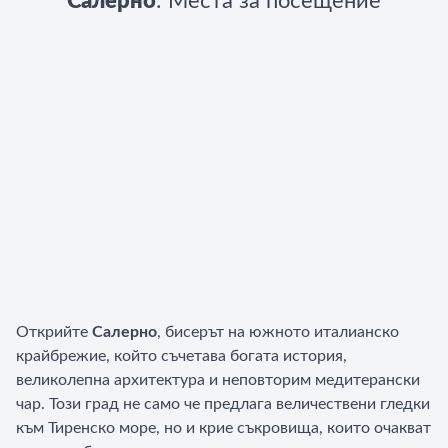
Салерно
: Места за посещение
Открийте
Салерно
, бисерът на южното италианско
крайбрежие, който съчетава богата история,
великолепна архитектура и неповторим медитерански
чар. Този град не само че предлага величествени гледки
към Тиренско море, но и крие съкровища, които очакват