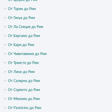
•
От Цюрих до Рим
•
От Турин до Рим
•
От Генуа до Рим
•
От Ла Специя до Рим
•
От Бергамо до Рим
•
От Бари до Рим
•
От Чивитавекия до Рим
•
От Триесте до Рим
•
От Лион до Рим
•
От Салерно до Рим
•
От Соренто до Рим
•
От Мюнхен до Рим
•
От Fiumicino до Рим