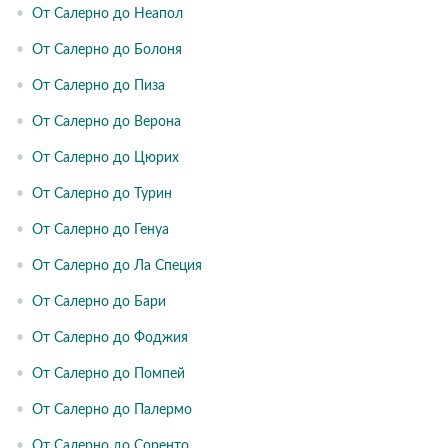
•
От Салерно до Неапол
•
От Салерно до Болоня
•
От Салерно до Пиза
•
От Салерно до Верона
•
От Салерно до Цюрих
•
От Салерно до Турин
•
От Салерно до Генуа
•
От Салерно до Ла Специя
•
От Салерно до Бари
•
От Салерно до Фоджия
•
От Салерно до Помпей
•
От Салерно до Палермо
•
От Салерно до Соренто