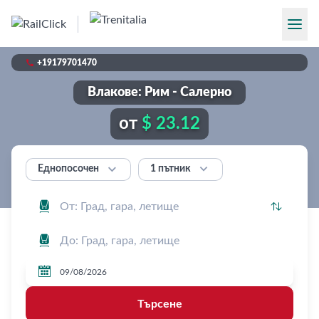

+19179701470
Влакове: Рим - Салерно
от
$ 23.12


1 пътник
Еднопосочен




Търсене