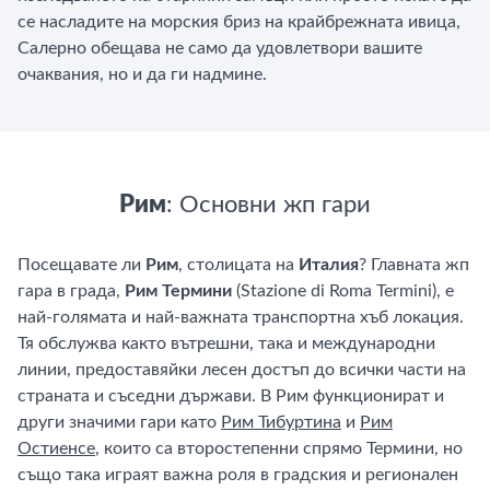
се насладите на морския бриз на крайбрежната ивица,
Салерно обещава не само да удовлетвори вашите
очаквания, но и да ги надмине.
Рим
: Основни жп гари
Посещавате ли
Рим
, столицата на
Италия
? Главната жп
гара в града,
Рим Термини
(Stazione di Roma Termini), е
най-голямата и най-важната транспортна хъб локация.
Тя обслужва както вътрешни, така и международни
линии, предоставяйки лесен достъп до всички части на
страната и съседни държави. В Рим функционират и
други значими гари като
Рим Тибуртина
и
Рим
Остиенсе
, които са второстепенни спрямо Термини, но
също така играят важна роля в градския и регионален