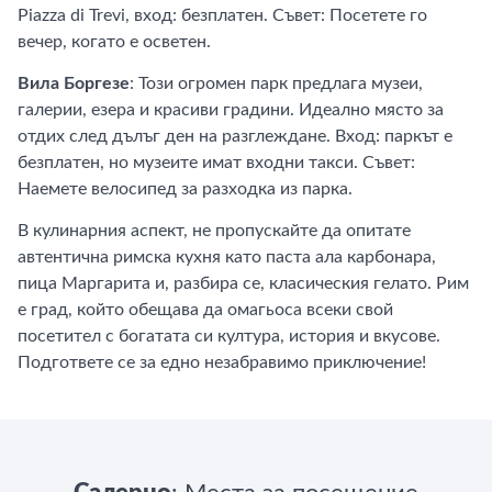
Piazza di Trevi, вход: безплатен. Съвет: Посетете го
вечер, когато е осветен.
Вила Боргезе
: Този огромен парк предлага музеи,
галерии, езера и красиви градини. Идеално място за
отдих след дълъг ден на разглеждане. Вход: паркът е
безплатен, но музеите имат входни такси. Съвет:
Наемете велосипед за разходка из парка.
В кулинарния аспект, не пропускайте да опитате
автентична римска кухня като паста ала карбонара,
пица Маргарита и, разбира се, класическия гелато. Рим
е град, който обещава да омагьоса всеки свой
посетител с богатата си култура, история и вкусове.
Подгответе се за едно незабравимо приключение!