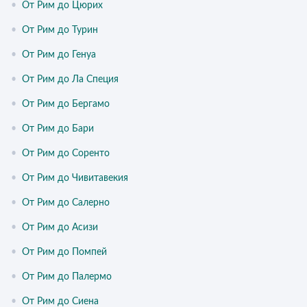
•
От Рим до Цюрих
•
От Рим до Турин
•
От Рим до Генуа
•
От Рим до Ла Специя
•
От Рим до Бергамо
•
От Рим до Бари
•
От Рим до Соренто
•
От Рим до Чивитавекия
•
От Рим до Салерно
•
От Рим до Асизи
•
От Рим до Помпей
•
От Рим до Палермо
•
От Рим до Сиена