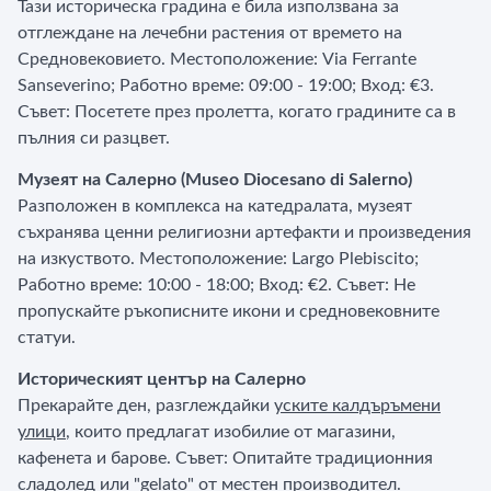
Тази историческа градина е била използвана за
отглеждане на лечебни растения от времето на
Средновековието. Местоположение: Via Ferrante
Sanseverino; Работно време: 09:00 - 19:00; Вход: €3.
Съвет: Посетете през пролетта, когато градините са в
пълния си разцвет.
Музеят на Салерно (Museo Diocesano di Salerno)
Разположен в комплекса на катедралата, музеят
съхранява ценни религиозни артефакти и произведения
на изкуството. Местоположение: Largo Plebiscito;
Работно време: 10:00 - 18:00; Вход: €2. Съвет: Не
пропускайте ръкописните икони и средновековните
статуи.
Историческият център на Салерно
Прекарайте ден, разглеждайки
уските калдъръмени
улици
, които предлагат изобилие от магазини,
кафенета и барове. Съвет: Опитайте традиционния
сладолед или "gelato" от местен производител.