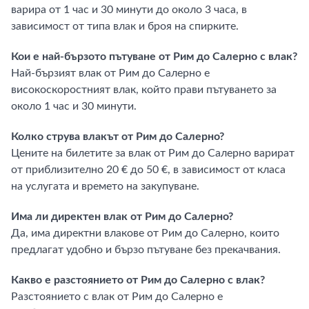
варира от 1 час и 30 минути до около 3 часа, в
зависимост от типа влак и броя на спирките.
Кои е най-бързото пътуване от Рим до Салерно с влак?
Най-бързият влак от Рим до Салерно е
високоскоростният влак, който прави пътуването за
около 1 час и 30 минути.
Колко струва влакът от Рим до Салерно?
Цените на билетите за влак от Рим до Салерно варират
от приблизително 20 € до 50 €, в зависимост от класа
на услугата и времето на закупуване.
Има ли директен влак от Рим до Салерно?
Да, има директни влакове от Рим до Салерно, които
предлагат удобно и бързо пътуване без прекачвания.
Какво е разстоянието от Рим до Салерно с влак?
Разстоянието с влак от Рим до Салерно е