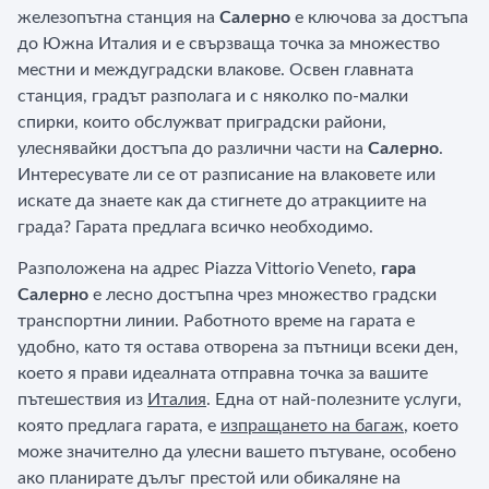
железопътна станция на
Салерно
е ключова за достъпа
до Южна Италия и е свързваща точка за множество
местни и междуградски влакове. Освен главната
станция, градът разполага и с няколко по-малки
спирки, които обслужват приградски райони,
улеснявайки достъпа до различни части на
Салерно
.
Интересувате ли се от разписание на влаковете или
искате да знаете как да стигнете до атракциите на
града? Гарата предлага всичко необходимо.
Разположена на адрес Piazza Vittorio Veneto,
гара
Салерно
е лесно достъпна чрез множество градски
транспортни линии. Работното време на гарата е
удобно, като тя остава отворена за пътници всеки ден,
което я прави идеалната отправна точка за вашите
пътешествия из
Италия
. Една от най-полезните услуги,
която предлага гарата, е
изпращането на багаж
, което
може значително да улесни вашето пътуване, особено
ако планирате дълъг престой или обикаляне на