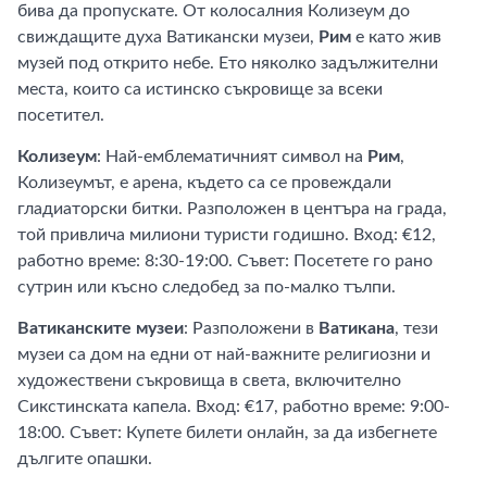
бива да пропускате. От колосалния Колизеум до
свиждащите духа Ватикански музеи,
Рим
е като жив
музей под открито небе. Ето няколко задължителни
места, които са истинско съкровище за всеки
посетител.
Колизеум
: Най-емблематичният символ на
Рим
,
Колизеумът, е арена, където са се провеждали
гладиаторски битки. Разположен в центъра на града,
той привлича милиони туристи годишно. Вход: €12,
работно време: 8:30-19:00. Съвет: Посетете го рано
сутрин или късно следобед за по-малко тълпи.
Ватиканските музеи
: Разположени в
Ватикана
, тези
музеи са дом на едни от най-важните религиозни и
художествени съкровища в света, включително
Сикстинската капела. Вход: €17, работно време: 9:00-
18:00. Съвет: Купете билети онлайн, за да избегнете
дългите опашки.