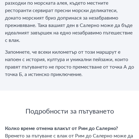
разходки по морската алея, където местните
ресторанти сервират пресни морски деликатеси,
докато морският бриз допринася за незабравимо
преживяване. Така вашият ден в Салерно може да бъде
идеалният завършек на едно незабравимо пътешествие
с влак.
Запомнете, че всеки километър от този маршрут е
напоен с история, култура и уникални пейзажи, които
правят пътуването не просто преместване от точка А до
точка Б, а истинско приключение.
Подробности за пътуването
Колко време отнема влакът от Рим до Салерно?
Времето за пътуване с влак от Рим до Салерно може да