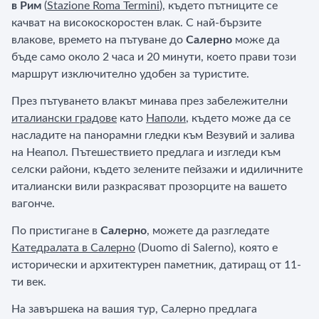
в Рим
(
Stazione Roma Termini
), където пътниците се
качват на високоскоростен влак. С най-бързите
влакове, времето на пътуване до
Салерно
може да
бъде само около 2 часа и 20 минути, което прави този
маршрут изключително удобен за туристите.
През пътуването влакът минава през забележителни
италиански градове
като
Наполи
, където може да се
насладите на панорамни гледки към Везувий и залива
на Неапол. Пътешествието предлага и изгледи към
селски райони, където зелените пейзажи и идиличните
италиански вили разкрасяват прозорците на вашето
вагонче.
По пристигане в
Салерно
, можете да разгледате
Катедралата в Салерно
(Duomo di Salerno), която е
исторически и архитектурен паметник, датиращ от 11-
ти век.
На завършека на вашия тур, Салерно предлага