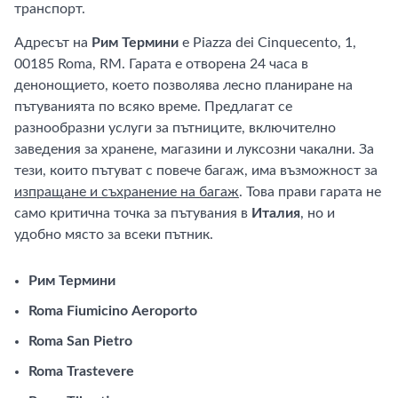
транспорт.
Адресът на
Рим Термини
е Piazza dei Cinquecento, 1,
00185 Roma, RM. Гарата е отворена 24 часа в
денонощието, което позволява лесно планиране на
пътуванията по всяко време. Предлагат се
разнообразни услуги за пътниците, включително
заведения за хранене, магазини и луксозни чакални. За
тези, които пътуват с повече багаж, има възможност за
изпращане и съхранение на багаж
. Това прави гарата не
само критична точка за пътувания в
Италия
, но и
удобно място за всеки пътник.
Рим Термини
Roma Fiumicino Aeroporto
Roma San Pietro
Roma Trastevere