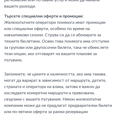
регионални или по-бавни услуги може да намали
вашите разходи.
Търсете специални оферти и промоции:
Железопътните оператори понякога имат промоции
или специални оферти, особено по време на
извънпикови сезони. Струва си да се абонирате за
техните бюлетини. Освен това понякога има отстъпки
за групови или двупосочни билети, така че обмислете
тези опции, ако отговарят на вашите планове за
пътуване.
Запомнете, че цените и наличността, ако има такива,
могат да варират в зависимост от маршрута, датите,
страната и оператора на влака, затова е важно да
изследвате конкретни маршрути и превозвачи,
свързани с вашите пътувания. Някои железопътни
компании може да не предлагат предварителни билети
или по-евтини оферти за ранни резервации