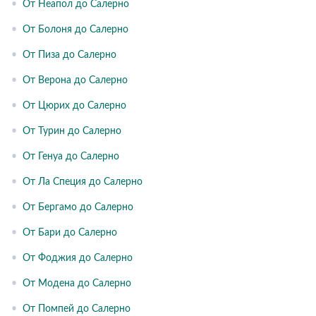
•
От Неапол до Салерно
•
От Болоня до Салерно
•
От Пиза до Салерно
•
От Верона до Салерно
•
От Цюрих до Салерно
•
От Турин до Салерно
•
От Генуа до Салерно
•
От Ла Специя до Салерно
•
От Бергамо до Салерно
•
От Бари до Салерно
•
От Фоджия до Салерно
•
От Модена до Салерно
•
От Помпей до Салерно