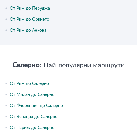
•
От Рим до Перуджа
•
От Рим до Орвието
•
От Рим до Анкона
Салерно
: Най-популярни маршрути
•
От Рим до Салерно
•
От Милан до Салерно
•
От Флоренция до Салерно
•
От Венеция до Салерно
•
От Париж до Салерно