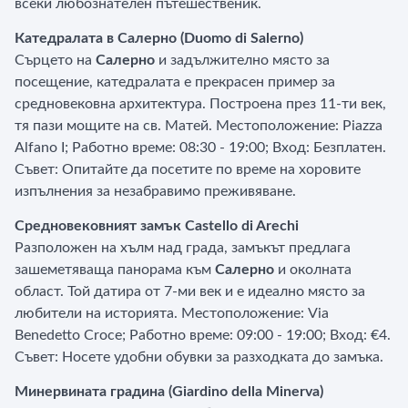
всеки любознателен пътешественик.
Катедралата в Салерно (Duomo di Salerno)
Сърцето на
Салерно
и задължително място за
посещение, катедралата е прекрасен пример за
средновековна архитектура. Построена през 11-ти век,
тя пази мощите на св. Матей. Местоположение: Piazza
Alfano I; Работно време: 08:30 - 19:00; Вход: Безплатен.
Съвет: Опитайте да посетите по време на хоровите
изпълнения за незабравимо преживяване.
Средновековният замък Castello di Arechi
Разположен на хълм над града, замъкът предлага
зашеметяваща панорама към
Салерно
и околната
област. Той датира от 7-ми век и е идеално място за
любители на историята. Местоположение: Via
Benedetto Croce; Работно време: 09:00 - 19:00; Вход: €4.
Съвет: Носете удобни обувки за разходката до замъка.
Минервината градина (Giardino della Minerva)