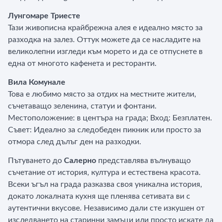
Лунгомаре Триесте
Тази живописна крайбрежна алея е идеално място за
разходка на залез. Оттук можете да се насладите на
великолепни изгледи към морето и да се отпуснете в
една от многото кафенета и ресторанти.
Вила Комунале
Това е любимо място за отдих на местните жители,
съчетаващо зеленина, статуи и фонтани.
Местоположение: в центъра на града; Вход: Безплатен.
Съвет: Идеално за следобеден пикник или просто за
отмора след дълъг ден на разходки.
Пътуването до
Салерно
представлява вълнуващо
съчетание от история, култура и естествена красота.
Всеки ъгъл на града разказва своя уникална история,
докато локалната кухня ще пленява сетивата ви с
аутентични вкусове. Независимо дали сте изкушен от
изследването на старинни замъци или просто искате да