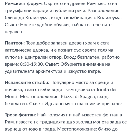
Римският форум
: Сърцето на древен
Рим
, място на
триумфални паради и публични речи. Разположение:
близо до Колизеума, вход в комбинация с Колизеума.
Съвет: Носете удобни обувки, тъй като теренът е
неравен.
Пантеон
: Този добре запазен древен храм е сега
католическа църква, и е познат със своята голяма
купола и централен отвор. Вход: безплатен, работно
време: 8:30-19:30. Съвет: Обърнете внимание на
удивителната архитектура и изкуство вътре.
Испанските стълби
: Популярно място за срещи и
почивка, тези стълби водят към църквата Trinità dei
Monti. Местоположение: Piazza di Spagna, вход:
безплатен. Съвет: Идеално място за снимки при залез.
Треви фонтан
: Най-големият и най-известен фонтан в
Рим
, известен с традицията да хвърляш монета за да се
върнеш отново в града. Местоположение: близо до