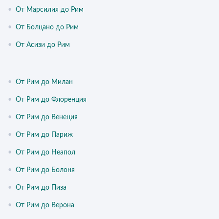
•
От Марсилия до Рим
•
От Болцано до Рим
•
От Асизи до Рим
•
От Рим до Милан
•
От Рим до Флоренция
•
От Рим до Венеция
•
От Рим до Париж
•
От Рим до Неапол
•
От Рим до Болоня
•
От Рим до Пиза
•
От Рим до Верона