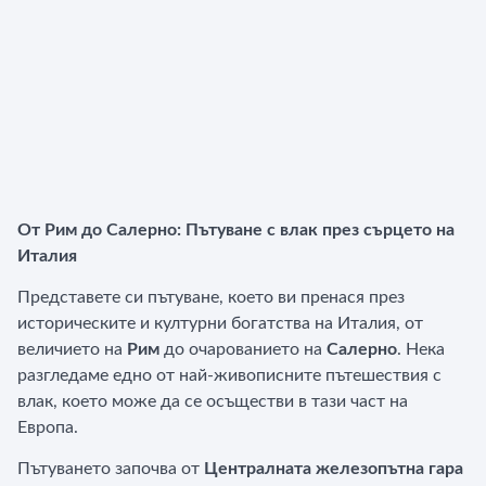
От Рим до Салерно: Пътуване с влак през сърцето на
Италия
Представете си пътуване, което ви пренася през
историческите и културни богатства на Италия, от
величието на
Рим
до очарованието на
Салерно
. Нека
разгледаме едно от най-живописните пътешествия с
влак, което може да се осъществи в тази част на
Европа.
Пътуването започва от
Централната железопътна гара