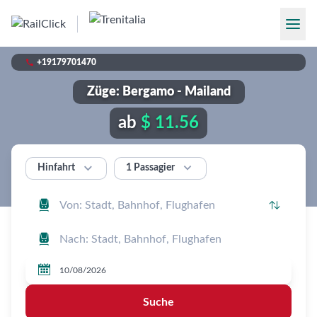

+19179701470
Züge: Bergamo - Mailand
ab
$ 11.56


1 Passagier
Hinfahrt




Suche