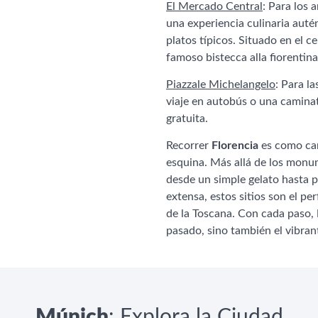
El Mercado Central
: Para los
una experiencia culinaria auté
platos típicos. Situado en el ce
famoso bistecca alla fiorentina
Piazzale Michelangelo
: Para l
viaje en autobús o una caminat
gratuita.
Recorrer
Florencia
es como cam
esquina. Más allá de los monum
desde un simple gelato hasta pl
extensa, estos sitios son el pe
de la Toscana. Con cada paso,
pasado, sino también el vibran
Múnich
: Explora la Ciudad