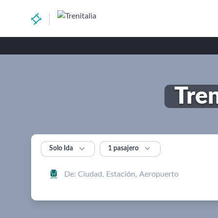
Tren


1 pasajero
Solo Ida
