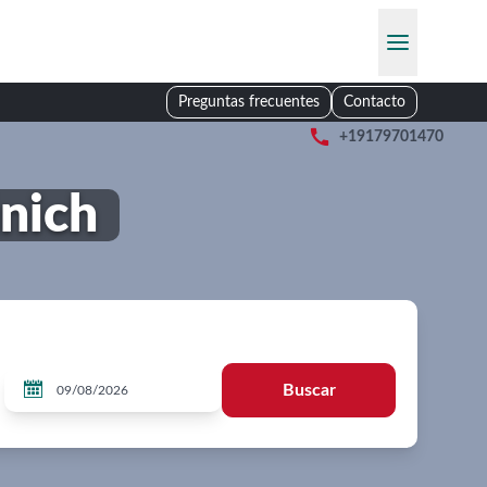
Preguntas frecuentes
Contacto

+19179701470
únich

Buscar