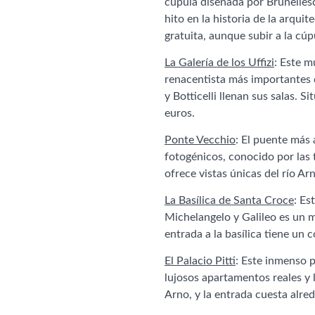
cúpula diseñada por Brunelles
hito en la historia de la arqui
gratuita, aunque subir a la cúp
La Galería de los Uffizi
: Este m
renacentista más importantes 
y Botticelli llenan sus salas. S
euros.
Ponte Vecchio
: El puente más
fotogénicos, conocido por las t
ofrece vistas únicas del río Ar
La Basílica de Santa Croce
: Es
Michelangelo y Galileo es un m
entrada a la basílica tiene un
El Palacio Pitti
: Este inmenso p
lujosos apartamentos reales y l
Arno, y la entrada cuesta alre