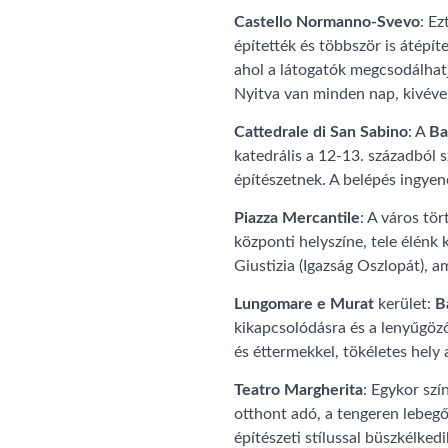
Castello Normanno-Svevo
: E
építették és többször is átép
ahol a látogatók megcsodálhat
Nyitva van minden nap, kivéve 
Cattedrale di San Sabino
: A
Ba
katedrális a 12-13. századból 
építészetnek. A belépés ingye
Piazza Mercantile
: A város tö
központi helyszíne, tele élénk
Giustizia (Igazság Oszlopát), a
Lungomare e Murat
kerület:
B
kikapcsolódásra és a lenyűgöző
és éttermekkel, tökéletes hely a
Teatro Margherita
: Egykor sz
otthont adó, a tengeren lebegő
építészeti stílussal büszkélkedi