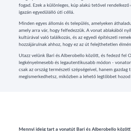
fogad. Ezek a különleges, kúp alakú tetővel rendelkező
igazán egyedülálló úti céllá.
Minden egyes állomás és település, amelyeken áthaladun
amely arra vár, hogy felfedezzük. A vonat ablakából nyí
kultúrával való találkozás, és az egyedi építészeti re
hozzájárulnak ahhoz, hogy ez az út felejthetetlen élmén
Utazz velünk Bari és Alberobello között, és fedezd fel 
legkényelmesebb és legautentikusabb módon - vonaton 
csak az ország természeti szépségeivel, hanem gazdag t
megismerkedhetsz, miközben a lehető legtöbbet hozod 
Mennyi ideig tart a vonatút Bari és Alberobello között