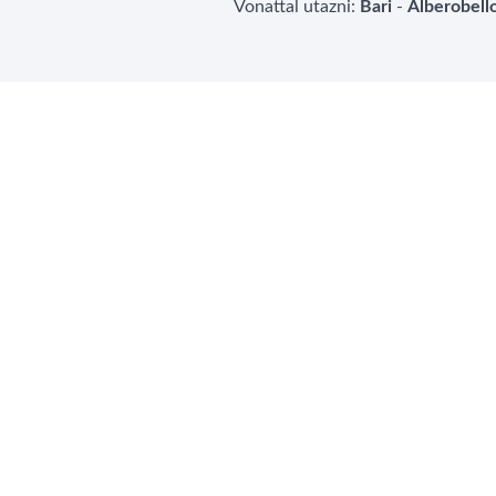
Vonattal utazni:
Bari
-
Alberobell