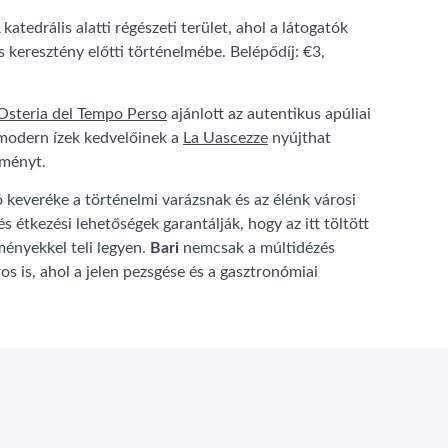
A katedrális alatti régészeti terület, ahol a látogatók
s keresztény előtti történelmébe. Belépődíj: €3,
Osteria del Tempo Perso
ajánlott az autentikus apúliai
modern ízek kedvelőinek a
La Uascezze
nyújthat
lményt.
 keveréke a történelmi varázsnak és az élénk városi
és étkezési lehetőségek garantálják, hogy az itt töltött
ményekkel teli legyen.
Bari
nemcsak a múltidézés
os is, ahol a jelen pezsgése és a gasztronómiai