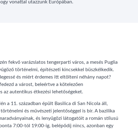
 hogy vonattal utazzunk Európában.
szén fekvő varázslatos tengerparti város, a mesés Puglia
yűgöző történelmi, építészeti kincsekkel büszkélkedik.
legessé és miért érdemes itt eltölteni néhány napot?
edezd a várost, beleértve a kötelezően
 az autentikus étkezési lehetőségeket.
 élén a 11. században épült Basilica di San Nicola áll,
örténelmi és művészeti jelentőséggel is bír. A bazilika
maradványainak, és lenyűgözi látogatóit a román stílusú
aponta 7:00-tól 19:00-ig, belépődíj nincs, azonban egy