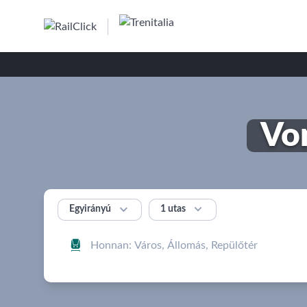
Von


1 utas
Egyirányú
