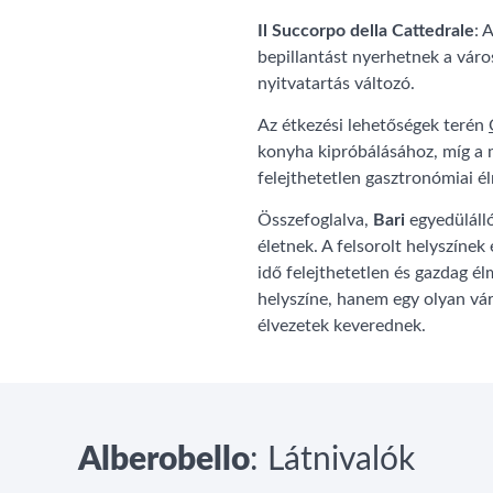
Il Succorpo della Cattedrale
: 
bepillantást nyerhetnek a váro
nyitvatartás változó.
Az étkezési lehetőségek terén
konyha kipróbálásához, míg a 
felejthetetlen gasztronómiai é
Összefoglalva,
Bari
egyedülálló
életnek. A felsorolt helyszínek 
idő felejthetetlen és gazdag él
helyszíne, hanem egy olyan vár
élvezetek keverednek.
Alberobello
: Látnivalók