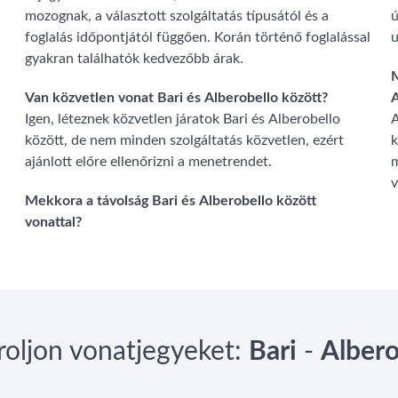
mozognak, a választott szolgáltatás típusától és a
ú
foglalás időpontjától függően. Korán történő foglalással
u
gyakran találhatók kedvezőbb árak.
M
Van közvetlen vonat Bari és Alberobello között?
A
Igen, léteznek közvetlen járatok Bari és Alberobello
A
között, de nem minden szolgáltatás közvetlen, ezért
k
ajánlott előre ellenőrizni a menetrendet.
m
v
Mekkora a távolság Bari és Alberobello között
vonattal?
roljon vonatjegyeket:
Bari
-
Albero