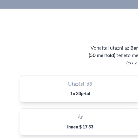
Vonattal utazni az
Bar
(50 mérföld)
tehető m
és az
Utazási idő
1ó 30p-tól
Ár
Innen $ 17.33