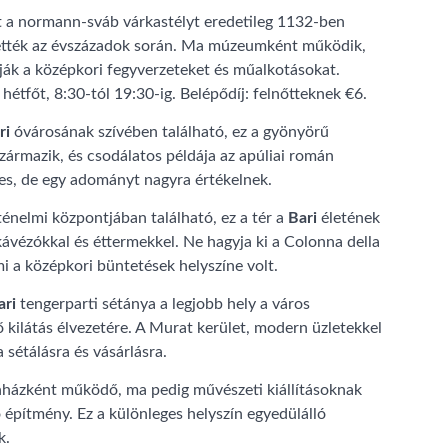
zt a normann-sváb várkastélyt eredetileg 1132-ben
ítették az évszázadok során. Ma múzeumként működik,
ják a középkori fegyverzeteket és műalkotásokat.
hétfőt, 8:30-tól 19:30-ig. Belépődíj: felnőtteknek €6.
ri
óvárosának szívében található, ez a gyönyörű
származik, és csodálatos példája az apúliai román
nes, de egy adományt nagyra értékelnek.
rténelmi központjában található, ez a tér a
Bari
életének
 kávézókkal és éttermekkel. Ne hagyja ki a Colonna della
mi a középkori büntetések helyszíne volt.
ari
tengerparti sétánya a legjobb hely a város
 kilátás élvezetére. A Murat kerület, modern üzletekkel
 sétálásra és vásárlásra.
ínházként működő, ma pedig művészeti kiállításoknak
 építmény. Ez a különleges helyszín egyedülálló
k.