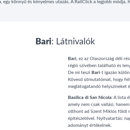
o
, egy könnyű és kényelmes utazás. A RailClick a legjobb módja,
Bari
: Látnivalók
Bari
, ez az Olaszország déli ré
régió szívében található és len
De mi teszi
Bari
-t igazán külön
Kövesd útmutatómat, hogy felf
meglátogatandó helyszíneket és
Basilica di San Nicola
: A lista
amely nem csak vallási, hanem t
otthont ad Szent Miklós földi 
építészetével. Nyitvatartás: n
adományt értékelnek.