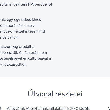
 építmények teszik Alberobellot
k, egy-egy titkos kincs,
ló panorámák, a helyi
mekművek megtekintése mind
nyé váljon.
Olaszország csodáit a
keresztül. Az út során nem
örténelmével és kultúrájával is
ki utazásodból.
Útvonal részletei
?
A jegyárak változhatnak, általában 5-20 € között
V