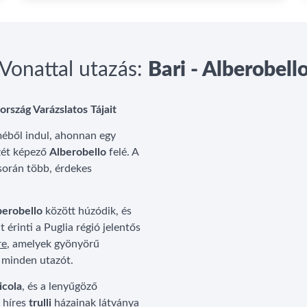
Vonattal utazás:
Bari - Alberobell
ország Varázslatos Tájait
méből indul, ahonnan egy
zét képező
Alberobello
felé. A
 során több, érdekes
berobello
között húzódik, és
t érinti a Puglia régió jelentős
re
, amelyek gyönyörű
k minden utazót.
icola
, és a lenyűgöző
 híres
trulli
házainak látványa