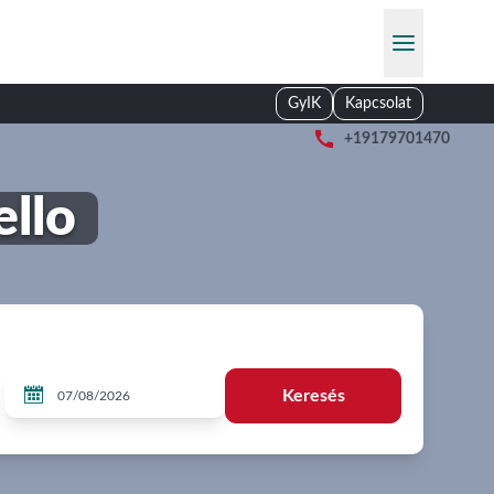
GyIK
Kapcsolat

+19179701470
ello

Keresés