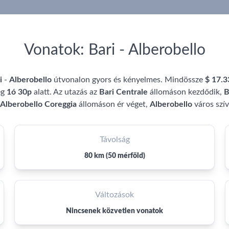
Vonatok: Bari - Alberobello
i
-
Alberobello
útvonalon gyors és kényelmes. Mindössze
$ 17.3
eg
1ó 30p
alatt. Az utazás az
Bari Centrale
állomáson kezdődik,
B
Alberobello Coreggia
állomáson ér véget,
Alberobello
város szí
Távolság
80 km (50 mérföld)
Változások
Nincsenek közvetlen vonatok