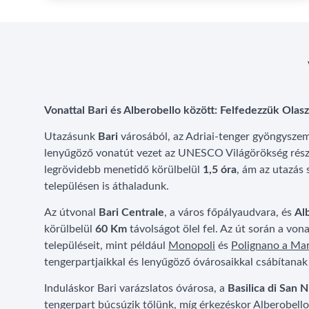
Vonattal Bari és Alberobello között: Felfedezzük Olasz
Utazásunk
Bari
városából, az Adriai-tenger gyöngysze
lenyűgöző vonatút vezet az UNESCO Világörökség rés
legrövidebb menetidő körülbelül
1,5 óra
, ám az utazás
településen is áthaladunk.
Az útvonal
Bari Centrale
, a város főpályaudvara, és
Al
körülbelül
60 Km
távolságot ölel fel. Az út során a vona
településeit, mint például
Monopoli
és
Polignano a Ma
tengerpartjaikkal és lenyűgöző óvárosaikkal csábítana
Induláskor Bari varázslatos óvárosa, a
Basilica di San N
tengerpart búcsúzik tőlünk, míg érkezéskor Alberobello