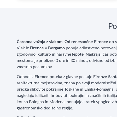
Po
Čarobna vožnja z vlakom: Od renesančne Firence do s
Vlak iz
Firence
v
Bergamo
ponuja edinstveno potovanje s
zgodovino, kulturo in naravne lepote. Najkrajši čas p
mestoma je približno 3 ure in 30 minut, odvisno od izbr
vmesnih postankov.
Odhod iz
Firence
poteka z glavne postaje
Firenze Sant
arhitekturna mojstrovina, znana po svoji modernistični
prečka slikovite pokrajine Toskane in Emilia-Romagna, 
nagledajo idiličnih hribovitih pokrajin in značilnih itali
kot so Bologna in Modena, ponujajo kratek vpogled v b
gastronomsko dediščino regije.