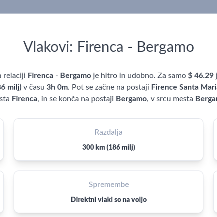
Vlakovi: Firenca - Bergamo
 relaciji
Firenca
-
Bergamo
je hitro in udobno. Za samo
$ 46.29
6 milj)
v času
3h 0m
. Pot se začne na postaji
Firence Santa Mari
sta
Firenca
, in se konča na postaji
Bergamo
, v srcu mesta
Berg
Razdalja
300 km (186 milj)
Spremembe
Direktni vlaki so na voljo