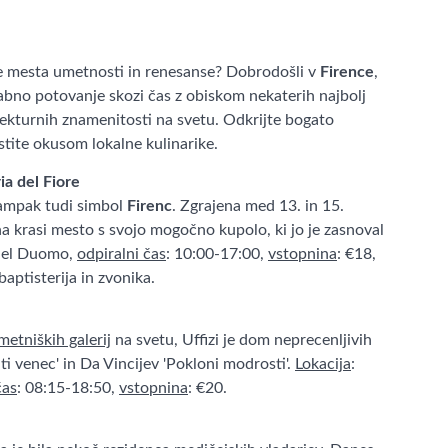
je mesta umetnosti in renesanse? Dobrodošli v
Firence
,
abno potovanje skozi čas z obiskom nekaterih najbolj
tekturnih znamenitosti na svetu. Odkrijte bogato
stite okusom lokalne kulinarike.
a del Fiore
, ampak tudi simbol
Firenc
. Zgrajena med 13. in 15.
na krasi mesto s svojo mogočno kupolo, ki jo je zasnoval
 del Duomo,
odpiralni čas
: 10:00-17:00,
vstopnina
: €18,
baptisterija in zvonika.
metniških galerij
na svetu, Uffizi je dom neprecenljivih
ati venec' in Da Vincijev 'Pokloni modrosti'.
Lokacija
:
čas
: 08:15-18:50,
vstopnina
: €20.