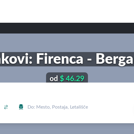
akovi: Firenca - Berg
od
$ 46.29

