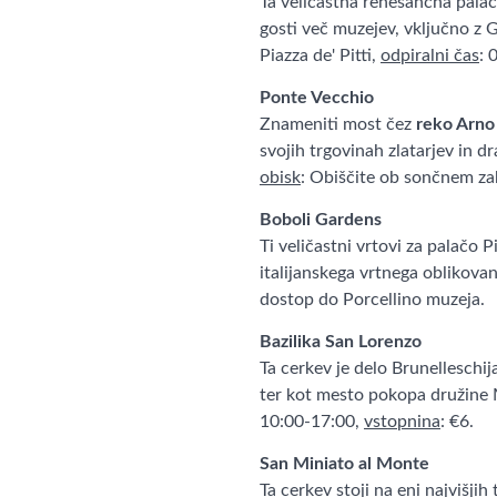
Ta veličastna renesančna palač
gosti več muzejev, vključno z 
Piazza de' Pitti,
odpiralni čas
: 
Ponte Vecchio
Znameniti most čez
reko Arno
svojih trgovinah zlatarjev in dra
obisk
: Obiščite ob sončnem za
Boboli Gardens
Ti veličastni vrtovi za palačo 
italijanskega vrtnega oblikova
dostop do Porcellino muzeja.
Bazilika San Lorenzo
Ta cerkev je delo Brunelleschij
ter kot mesto pokopa družine
10:00-17:00,
vstopnina
: €6.
San Miniato al Monte
Ta cerkev stoji na eni najvišjih