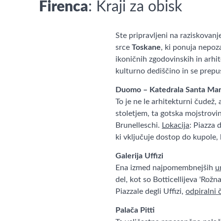
Firenca
: Kraji za obisk
Ste pripravljeni na raziskovan
srce
Toskane
, ki ponuja nepoz
ikoničnih zgodovinskih in arhi
kulturno dediščino in se prepu
Duomo – Katedrala Santa Mari
To je ne le arhitekturni čudež
stoletjem, ta gotska mojstrovi
Brunelleschi.
Lokacija
: Piazza
ki vključuje dostop do kupole, 
Galerija Uffizi
Ena izmed najpomembnejših
u
del, kot so Botticellijeva 'Rožn
Piazzale degli Uffizi,
odpiralni 
Palača Pitti