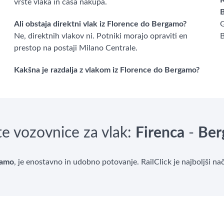
K
vrste vlaka in časa nakupa.
Ali obstaja direktni vlak iz Florence do Bergamo?
G
Ne, direktnih vlakov ni. Potniki morajo opraviti en
B
prestop na postaji Milano Centrale.
Kakšna je razdalja z vlakom iz Florence do Bergamo?
te vozovnice za vlak:
Firenca
-
Ber
gamo
, je enostavno in udobno potovanje. RailClick je najboljši na