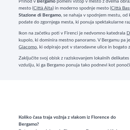
Prihod v
Bergamo
pomeni vstop v mesto z dvema obra
mesto (
Città Alta
) in moderno spodnje mesto (
Città Bas
Stazione di Bergamo
, se nahaja v spodnjem mestu, od 
podate do zgornjega mesta, ki ponuja spektakularne ra
Ikon na začetku poti v Firenci je nedvomno katedrala
D
kupolo, ki dominira mestno panoramo. V Bergamu pa j
Giacomo
, ki odpirajo pot v starodavne ulice in bogato
Zaključite svoj obisk z raziskovanjem lokalnih delikate
vzdušju, ki ga Bergamo ponuja tako podnevi kot ponoči.
Koliko časa traja vožnja z vlakom iz Florence do
Bergamo?