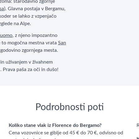
zoma: starodavno zgornje
sa
). Glavna postaja v Bergamu,
koder se lahko z vzpenjačo
zglede na Alpe.
uomo
, z njeno impozantno
e to mogočna mestna vrata
San
 zgodovino zgornjega mesta.
s in uživanjem v živahnem
 Prava paša za oči in dušo!
Podrobnosti poti
Koliko stane vlak iz Florence do Bergamo?
R
Cena vozovnice se giblje od 45 € do 70 €, odvisno od