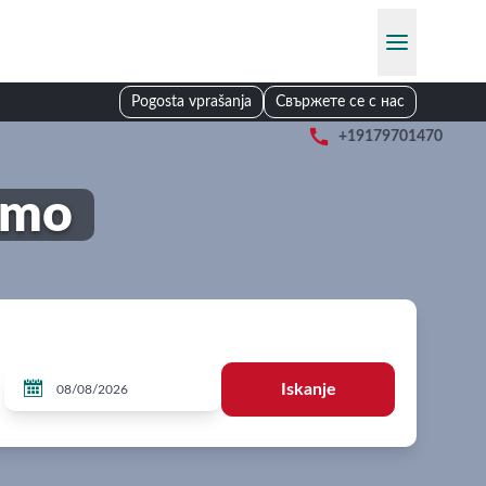
Pogosta vprašanja
Свържете се с нас

+19179701470
amo

Iskanje