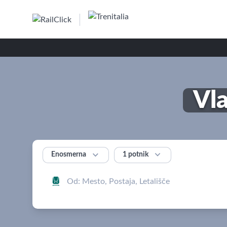
Vl


1 potnik
Enosmerna
