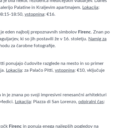
a je bila nekoč rezidenca medičejskih vladarjev. Danes
Galerijo Palatine in Kraljevim apartmajem.
Lokacija
:
08:15-18:50,
vstopnina
: €16.
je eden najbolj prepoznavnih simbolov
Firenc
. Znan po
guljarjev, ki so jih postavili že v 16. stoletju.
Namig za
hodu za čarobne fotografije.
Pitti ponujajo čudovite razglede na mesto in so primer
nja.
Lokacija
: za Palačo Pitti,
vstopnina
: €10, vključuje
a in je znana po svoji impresivni renesančni arhitekturi
 Medici.
Lokacija
: Piazza di San Lorenzo,
odpiralni čas
:
 točk
Firenc
in ponuja enega najlepših pogledov na