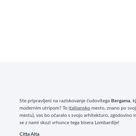
Ste pripravljeni na raziskovanje čudovitega
Bergama
, 
modernim utripom? To
italijansko
mesto, znano po svoji
mestu), vas bo očaralo s svojo arhitekturo, zgodovino i
se z nami skozi vrhunce tega bisera Lombardije!
Citta Alta