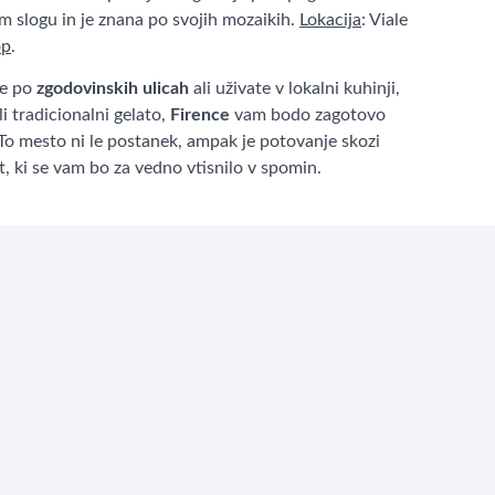
 slogu in je znana po svojih mozaikih.
Lokacija
: Viale
op
.
te po
zgodovinskih ulicah
ali uživate v lokalni kuhinji,
li tradicionalni gelato,
Firence
vam bodo zagotovo
To mesto ni le postanek, ampak je potovanje skozi
, ki se vam bo za vedno vtisnilo v spomin.