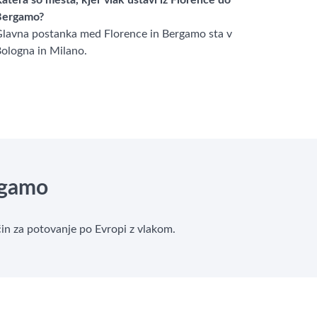
atera so mesta, kjer vlak ustavi iz Florence do
Bergamo?
lavna postanka med Florence in Bergamo sta v
ologna in Milano.
gamo
čin za potovanje po Evropi z vlakom.