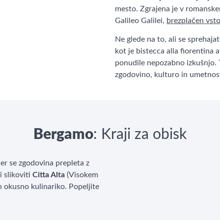
mesto. Zgrajena je v romanskem
Galileo Galilei,
brezplačen vst
Ne glede na to, ali se sprehaja
kot je bistecca alla fiorentina a
ponudile nepozabno izkušnjo. 
zgodovino, kulturo in umetnost
Bergamo
: Kraji za obisk
kjer se zgodovina prepleta z
 slikoviti
Citta Alta
(Visokem
n okusno kulinariko. Popeljite