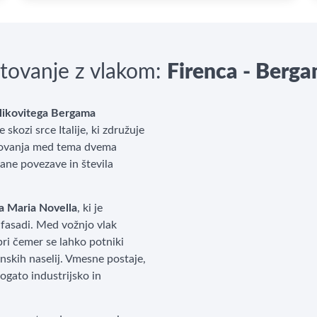
tovanje z vlakom:
Firenca - Berg
likovitega Bergama
kozi srce Italije, ki združuje
otovanja med tema dvema
ane povezave in števila
a Maria Novella
, ki je
 fasadi. Med vožnjo vlak
pri čemer se lahko potniki
janskih naselij. Vmesne postaje,
ogato industrijsko in