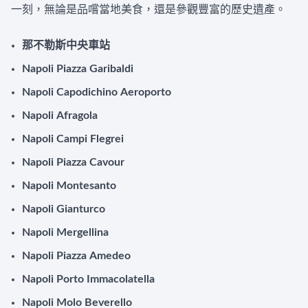
一刻，無論是品嚐當地美食，還是參觀豐富的歷史遺產。
那不勒斯中央車站
Napoli Piazza Garibaldi
Napoli Capodichino Aeroporto
Napoli Afragola
Napoli Campi Flegrei
Napoli Piazza Cavour
Napoli Montesanto
Napoli Gianturco
Napoli Mergellina
Napoli Piazza Amedeo
Napoli Porto Immacolatella
Napoli Molo Beverello