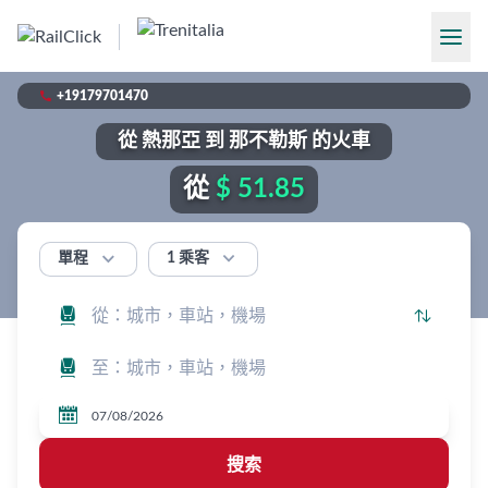

+19179701470
從 熱那亞 到 那不勒斯 的火車
從
$ 51.85


1 乘客
單程




搜索