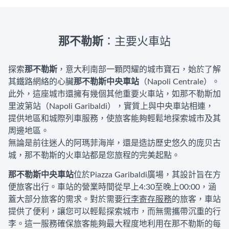
那不勒斯
：主要火車站
探索
那不勒斯
，意大利南部一顆閃耀的城市寶石，始於了解
其鐵路網絡的心臟
那不勒斯中央車站
（Napoli Centrale）。
此外，這座城市還擁有幾個其他重要火車站，如那不勒斯加
里波第站（Napoli Garibaldi），實質上與中央車站相連，
提供地區和城際列車服務，使旅客能夠輕鬆地探索城市及其
周邊地區。
無論是前往迷人的阿瑪菲海岸，還是造訪歷史悠久的庞贝古
城，那不勒斯的火車站都是您旅程的完美起點。
那不勒斯中央車站
位於Piazza Garibaldi廣場，其設計旨在方
便旅客出行。車站的營業時間從早上4:30至晚上00:00，涵
蓋大部分旅客的需求。對於需要
行李寄存服務
的旅客，車站
提供了便利，讓您可以輕鬆探索城市，而無需攜帶沉重的行
李。這一服務確保旅客能夠最大程度地利用在那不勒斯的每