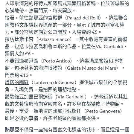
人印象深刻的哥特式和羅馬式建築風格著稱，位於舊城區的
心臟地帶。無需門票，每天開放。
接著，前往
熱那亞的宮殿群
（Palazzi dei Rolli），這是聯合
國教科文組織世界遺產的一部分，展示了城市的財富和權
力。部分宮殿定期對公眾開放，入場費約 €5。
探訪
比斯卡宮
（Palazzo Bianco），其中收藏有豐富的藝術
品，包括卡拉瓦喬和魯本斯的作品。位置在Via Garibaldi，
票價大約 €6。
不要錯過
老港區
（Porto Antico），這裏滿是餐館和博物
館，包括著名的
海洋博物館
（Galata Museo del Mare），
門票約 €13。
燈塔的園區
（Lanterna di Genova）提供城市最佳的全景視
角，入場免費，是拍照的理想地點。
體驗
維亞加里巴爾迪街
（Via Garibaldi），這條街道以其壯
觀的文藝復興時期宮殿聞名，許多現在都變成了博物館。
最後，享受一頓地道的
熱那亞佩斯托
（Pesto Genovese）
即是必做的事情，許多老城區的餐廳都提供。
熱那亞
不僅是一座擁有豐富文化遺產的城市，而且還是一個