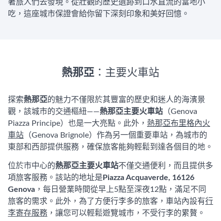
著旅人們去發現。從壯觀的歷史遺跡到口水直流的當地小
吃，這座城市保證會給你留下深刻印象和美好回憶。
熱那亞
：主要火車站
探索
熱那亞
的魅力不僅限於其豐富的歷史和迷人的海濱景
觀，該城市的交通樞紐——
熱那亞主要火車站
（Genova
Piazza Principe）也是一大亮點。此外，
熱那亞布里格內火
車站
（Genova Brignole）作為另一個重要車站，為城市的
東部和西部提供服務，確保旅客能夠輕鬆到達各個目的地。
位於市中心的
熱那亞主要火車站
不僅交通便利，而且提供多
項旅客服務。該站的地址是
Piazza Acquaverde, 16126
Genova
，每日營業時間從早上5點至深夜12點，滿足不同
旅客的需求。此外，為了方便行李多的旅客，車站內設有
行
李寄存服務
，讓您可以輕鬆遊覽城市，不受行李的累贅。