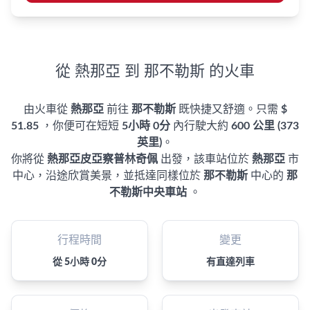
從 熱那亞 到 那不勒斯 的火車
由火車從
熱那亞
前往
那不勒斯
既快捷又舒適。只需
$
51.85
，你便可在短短
5小時 0分
內行駛大約
600 公里 (373
英里)
。
你將從
熱那亞皮亞察普林奇佩
出發，該車站位於
熱那亞
市
中心，沿途欣賞美景，並抵達同樣位於
那不勒斯
中心的
那
不勒斯中央車站
。
行程時間
變更
從 5小時 0分
有直達列車