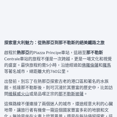
探索意大利魅力：從
熱那亞
到
那不勒斯
的絕美鐵路之旅
啟程於
熱那亞
的Piazza Principe車站，這趟至
那不勒斯
Centrale車站的旅程不僅是一次跨越，更是一場文化和視覺
的盛宴。最快旅程約需5小時，沿途經過如
佛羅倫薩
和
羅馬
等著名城市，總距離大約760公里。
出發前，別忘了在熱那亞探索古老的港口區和著名的水族
館。抵達那不勒斯後，則可沉浸於其豐富的歷史中，比如訪
問
維蘇威火山
或是品嚐正宗的
那不勒斯披薩
。
這條路線不僅連接了兩個迷人的城市，還途經意大利的心臟
地帶，讓旅行者有機會一窺這個國家豐富多彩的地貌和文
化。無論是坐在火車上欣賞風景，還是在每站停留探索，這