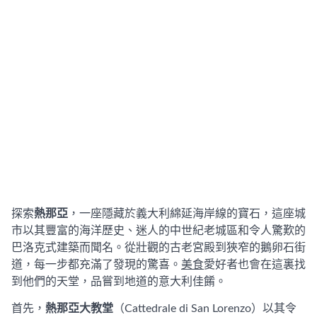
探索
熱那亞
，一座隱藏於義大利綿延海岸線的寶石，這座城
市以其豐富的海洋歷史、迷人的中世紀老城區和令人驚歎的
巴洛克式建築而聞名。從壯觀的古老宮殿到狹窄的鵝卵石街
道，每一步都充滿了發現的驚喜。
美食
愛好者也會在這裏找
到他們的天堂，品嘗到地道的意大利佳餚。
首先，
熱那亞大教堂
（Cattedrale di San Lorenzo）以其令