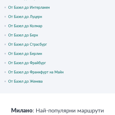
•
От Базел до Интерлакен
•
От Базел до Луцерн
•
От Базел до Колмар
•
От Базел до Берн
•
От Базел до Страсбург
•
От Базел до Берлин
•
От Базел до Фрайбург
•
От Базел до Франкфурт на Майн
•
От Базел до Женева
Милано
: Най-популярни маршрути