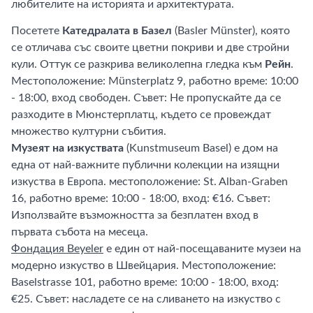
любителите на историята и архитектурата.
Посетете
Катедралата в Базел
(Basler Münster), която
се отличава със своите цветни покриви и две стройни
кули. Оттук се разкрива великолепна гледка към
Рейн
.
Местоположение: Münsterplatz 9, работно време: 10:00
- 18:00, вход свободен. Съвет: Не пропускайте да се
разходите в Мюнстерплатц, където се провеждат
множество културни събития.
Музеят на изкуствата
(Kunstmuseum Basel) е дом на
една от най-важните публични колекции на изящни
изкуства в Европа. местоположение: St. Alban-Graben
16, работно време: 10:00 - 18:00, вход: €16. Съвет:
Използвайте възможността за безплатен вход в
първата събота на месеца.
Фондация Beyeler
е един от най-посещаваните музеи на
модерно изкуство в Швейцария. Местоположение:
Baselstrasse 101, работно време: 10:00 - 18:00, вход:
€25. Съвет: насладете се на сливането на изкуство с