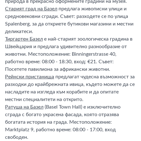
природа в прекрасно оформените градини на музея.
Старият град на Базел
предлага живописни улици и
средновековни сгради. Съвет: разходете се по улица
Spalenberg, за да откриете бутикови магазини и местни
деликатеси.
Тиргартен Базел
е най-старият зоологическа градина в
Швейцария и предлага удивително разнообразие от
животни. Местоположение: Binningerstrasse 40,
работно време: 08:00 - 18:30, вход: €21. Съвет:
Посетете павилиона за африкански животни.
Рейнски пристанища
предлагат чудесна възможност за
разходки до крайбрежната ивица, където можете да се
насладите на изгледа към корабите и да опитате
местни специалитети на открито.
Ратуша на Базел
(Basel Town Hall) е изключително
сграда с богато украсена фасада, която отразява
богатата история на града. Местоположение:
Marktplatz 9, работно време: 08:00 - 17:00, вход
свободен.