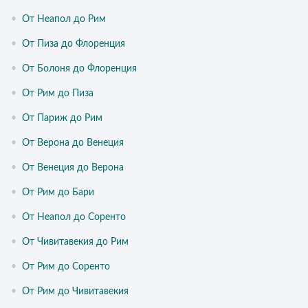
•
От Неапол до Рим
•
От Пиза до Флоренция
•
От Болоня до Флоренция
•
От Рим до Пиза
•
От Париж до Рим
•
От Верона до Венеция
•
От Венеция до Верона
•
От Рим до Бари
•
От Неапол до Соренто
•
От Чивитавекия до Рим
•
От Рим до Соренто
•
От Рим до Чивитавекия