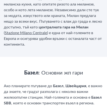
миланска кухня, като опитате ризото ала миланезе,
особо и кото лета миланезе. Независимо дали сте тук
за модата, изкуството или храната, Милан предлага
нещо за всеки вкус. Пътуването с влак до града е лесно
достъпно, тъй като
централната гара на Милан
(
Stazione Milano Centrale
) е една от най-големите в
Европа и осигурява удобни връзки с останалата част от
континента.
Базел
: Основни жп гари
Ако планирате пътуване до
Базел
,
Швейцария
, е важно
да знаете, че градът разполага с няколко важни
железопътни станции. Най-голямата и основна е
Базел
SBB
, която е основен транспортен възел в региона.