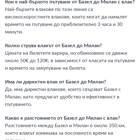
Кои е най-бързото пътуване от Базел до Милан с влак?
Най-бързите влакове по тази линия са
високоскоростните влакове, които могат да намалят
времето на пътуване до приблизително 3 часа и 30
минути.
Колко струва влакът от Базел до Милан?
Цената на билетите варира, но обикновено се движи
около 50€ до 120€, в зависимост от класата на пътуване
и времето на закупуване на билета.
Има ли директен влак от Базел до Милан?
Да, има директни влакове, които свързват Базел с
Милан, като предлагат удобство и ефективност в
пътуването.
Какво е разстоянието от Базел до Милан с влак?
Разстоянието между Базел и Милан е около 350 км,
което влакът изминава за посоченото време на