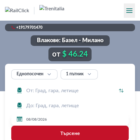

+19179701470
Влакове: Базел - Милано
от
$ 46.24


1 пътник
Еднопосочен




Търсене