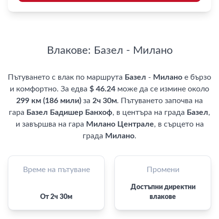
Влакове: Базел - Милано
Пътуването с влак по маршрута
Базел
-
Милано
е бързо
и комфортно. За едва
$ 46.24
може да се измине около
299 км (186 мили)
за
2ч 30м
. Пътуването започва на
гара
Базел Бадишер Банхоф
, в центъра на града
Базел
,
и завършва на гара
Милано Централе
, в сърцето на
града
Милано
.
Време на пътуване
Промени
Достъпни директни
От 2ч 30м
влакове