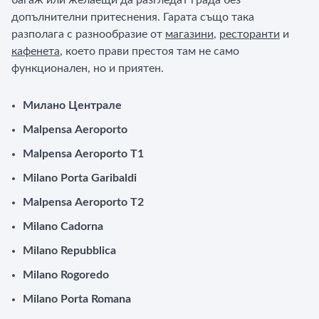
багаж или желаещи да разгледат града без
допълнителни притеснения. Гарата също така
разполага с разнообразие от
магазини
,
ресторанти
и
кафенета
, което прави престоя там не само
функционален, но и приятен.
Милано Централе
Malpensa Aeroporto
Malpensa Aeroporto T1
Milano Porta Garibaldi
Malpensa Aeroporto T2
Milano Cadorna
Milano Repubblica
Milano Rogoredo
Milano Porta Romana