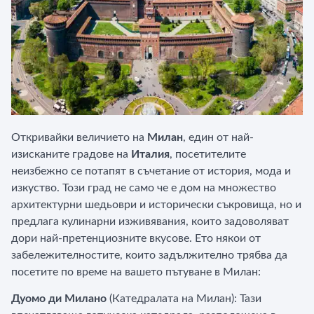
Откривайки величието на
Милан
, един от най-
изисканите градове на
Италия
, посетителите
неизбежно се потапят в съчетание от история, мода и
изкуство. Този град не само че е дом на множество
архитектурни шедьоври и исторически съкровища, но и
предлага кулинарни изживявания, които задоволяват
дори най-претенциозните вкусове. Ето някои от
забележителностите, които задължително трябва да
посетите по време на вашето пътуване в Милан:
Дуомо ди Милано
(Катедралата на Милан): Тази