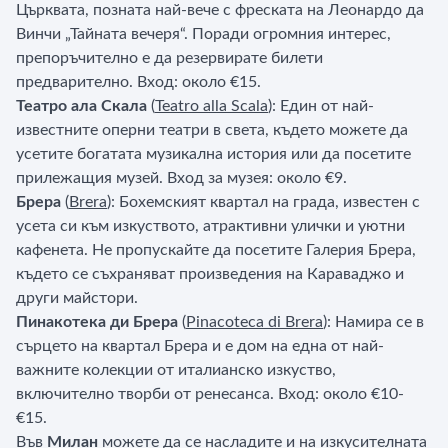
Църквата, позната най-вече с фреската на Леонардо да
Винчи „Тайната вечеря“. Поради огромния интерес,
препоръчително е да резервирате билети
предварително. Вход: около €15.
Театро ала Скала
(
Teatro alla Scala
): Един от най-
известните оперни театри в света, където можете да
усетите богатата музикална история или да посетите
прилежащия музей. Вход за музея: около €9.
Брера
(
Brera
): Бохемският квартал на града, известен с
усета си към изкуството, атрактивни улички и уютни
кафенета. Не пропускайте да посетите Галерия Брера,
където се съхраняват произведения на Караваджо и
други майстори.
Пинакотека ди Брера
(
Pinacoteca di Brera
): Намира се в
сърцето на квартал Брера и е дом на една от най-
важните колекции от италианско изкуство,
включително творби от ренесанса. Вход: около €10-
€15.
Във
Милан
можете да се насладите и на изкусителната