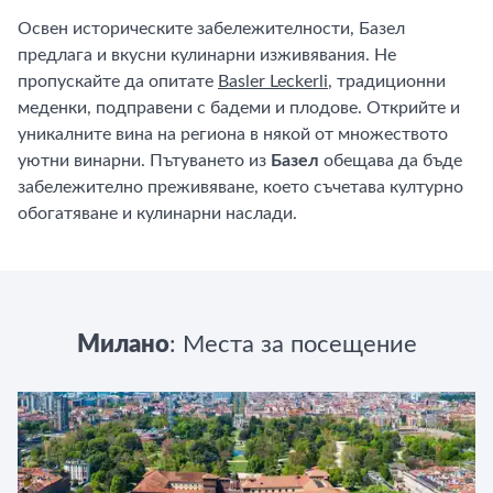
Освен историческите забележителности, Базел
предлага и вкусни кулинарни изживявания. Не
пропускайте да опитате
Basler Leckerli
, традиционни
меденки, подправени с бадеми и плодове. Открийте и
уникалните вина на региона в някой от множеството
уютни винарни. Пътуването из
Базел
обещава да бъде
забележително преживяване, което съчетава културно
обогатяване и кулинарни наслади.
Милано
: Места за посещение