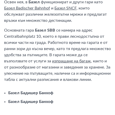
Освен нея, в
Базел
функционират и други гари като
Базел Badischer Bahnhof
и
Базел SNCF
, които
обслужват различни железопътни мрежи и предлагат
връзки към множество дестинации.
Основната гара
Базел SBB
се намира на адрес
Centralbahnplatz 10, което я прави леснодостъпна от
всички части на града. Работното време на гарата е от
ранни зори до късна вечер, като тя предлага множество
удобства за пътниците. В гарата може да се
възползвате от услуги за
изпращане на багаж
, както и
от разнообразие от магазини и заведения за хранене. За
улеснение на пътуващите, налични са и информационни
табла с актуални разписания и влакови линии.
Базел Бадишер Банхоф
Базел Бадишер Банхоф