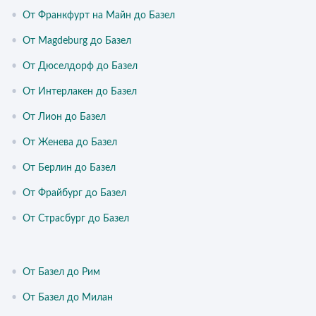
•
От Франкфурт на Майн до Базел
•
От Magdeburg до Базел
•
От Дюселдорф до Базел
•
От Интерлакен до Базел
•
От Лион до Базел
•
От Женева до Базел
•
От Берлин до Базел
•
От Фрайбург до Базел
•
От Страсбург до Базел
•
От Базел до Рим
•
От Базел до Милан