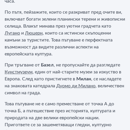
часа.
По пътя, пейзажите, които се разкриват пред очите ви,
включват богати зелени планински терени и живописни
селища. Влакът минава през уютни градчета като
Лугано
и
Люцерн
, които са истински скъпоценни
камъни за туристите. Това пътуване е перфектната
възможност да видите различни аспекти на
европейската култура.
При тръгване от
Базел
, не пропускайте да разгледате
Кунстмузеум
, един от най-старите музеи за изкуство в
Европа. След като пристигнете в
Милан
, се насладете
на знаковата катедрала
Дуомо ди Милано
, величествен
символ на града.
Това пътуване не е само преместване от точка А до
точка Б, а пътешествие през историята, културата и
природата на две велики европейски нации.
Пригответе се за зашеметяващи гледки, културно