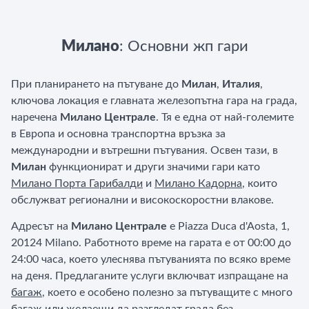
Милано
: Основни жп гари
При планирането на пътуване до
Милан
,
Италия
,
ключова локация е главната железопътна гара на града,
наречена
Милано Централе
. Тя е една от най-големите
в Европа и основна транспортна връзка за
международни и вътрешни пътувания. Освен тази, в
Милан
функционират и други значими гари като
Милано Порта Гарибалди
и
Милано Кадорна
, които
обслужват регионални и високоскоростни влакове.
Адресът на
Милано Централе
е Piazza Duca d'Aosta, 1,
20124 Milano. Работното време на гарата е от 00:00 до
24:00 часа, което улеснява пътуванията по всяко време
на деня. Предлаганите услуги включват изпращане на
багаж
, което е особено полезно за пътуващите с много