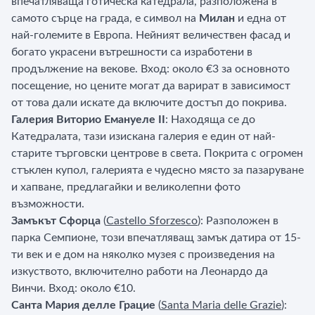
впечатляваща готическа катедрала, разположена в
самото сърце на града, е символ на
Милан
и една от
най-големите в Европа. Нейният величествен фасад и
богато украсени вътрешности са изработени в
продължение на векове. Вход: около €3 за основното
посещение, но цените могат да варират в зависимост
от това дали искате да включите достъп до покрива.
Галерия Виторио Емануеле II
: Находяща се до
Катедралата, тази изискана галерия е един от най-
старите търговски центрове в света. Покрита с огромен
стъклен купол, галерията е чудесно място за пазаруване
и хапване, предлагайки и великолепни фото
възможности.
Замъкът Сфорца
(
Castello Sforzesco
): Разположен в
парка Семпионе, този впечатляващ замък датира от 15-
ти век и е дом на няколко музея с произведения на
изкуството, включително работи на Леонардо да
Винчи. Вход: около €10.
Санта Мария делле Грацие
(
Santa Maria delle Grazie
):