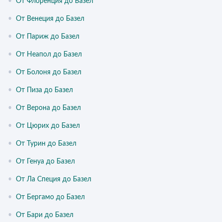
•
От Флоренция до Базел
•
От Венеция до Базел
•
От Париж до Базел
•
От Неапол до Базел
•
От Болоня до Базел
•
От Пиза до Базел
•
От Верона до Базел
•
От Цюрих до Базел
•
От Турин до Базел
•
От Генуа до Базел
•
От Ла Специя до Базел
•
От Бергамо до Базел
•
От Бари до Базел