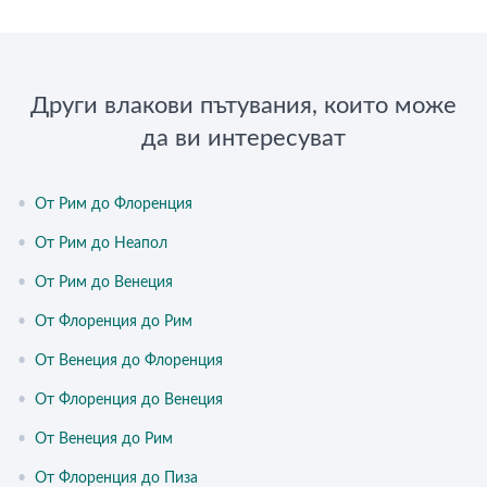
Други влакови пътувания, които може
да ви интересуват
•
От Рим до Флоренция
•
От Рим до Неапол
•
От Рим до Венеция
•
От Флоренция до Рим
•
От Венеция до Флоренция
•
От Флоренция до Венеция
•
От Венеция до Рим
•
От Флоренция до Пиза