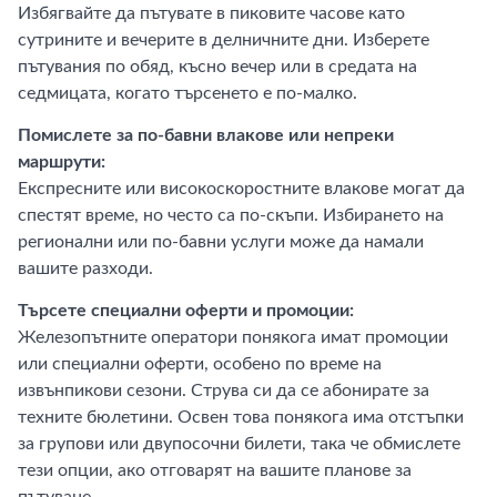
Избягвайте да пътувате в пиковите часове като
сутрините и вечерите в делничните дни. Изберете
пътувания по обяд, късно вечер или в средата на
седмицата, когато търсенето е по-малко.
Помислете за по-бавни влакове или непреки
маршрути:
Експресните или високоскоростните влакове могат да
спестят време, но често са по-скъпи. Избирането на
регионални или по-бавни услуги може да намали
вашите разходи.
Търсете специални оферти и промоции:
Железопътните оператори понякога имат промоции
или специални оферти, особено по време на
извънпикови сезони. Струва си да се абонирате за
техните бюлетини. Освен това понякога има отстъпки
за групови или двупосочни билети, така че обмислете
тези опции, ако отговарят на вашите планове за