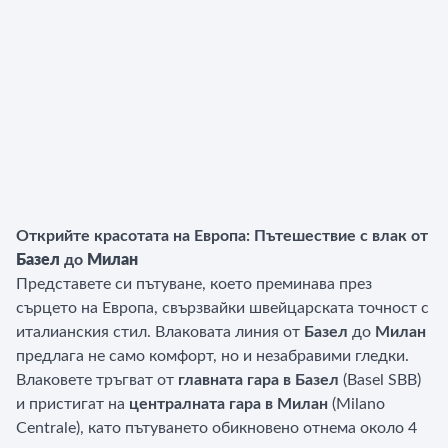
Открийте красотата на Европа: Пътешествие с влак от
Базел
до
Милан
Представете си пътуване, което преминава през
сърцето на Европа, свързвайки швейцарската точност с
италианския стил. Влаковата линия от
Базел
до
Милан
предлага не само комфорт, но и незабравими гледки.
Влаковете тръгват от
главната гара в Базел
(Basel SBB)
и пристигат на
централната гара в Милан
(Milano
Centrale), като пътуването обикновено отнема около 4