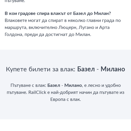
пътуване.
В кои градове спира влакът от Базел до Милан?
Влаковете могат да спират в няколко главни града по
маршрута, включително Люцерн, Лугано и Арта
Голдона, преди да достигнат до Милан.
Купете билети за влак:
Базел
-
Милано
Пътуване с влак:
Базел
-
Милано
, е лесно и удобно
пътуване. RailClick е най-добрият начин да пътувате из
Европа с влак.