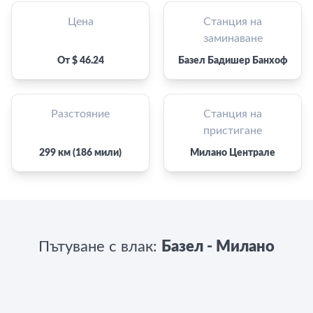
Цена
Станция на
заминаване
От $ 46.24
Базел Бадишер Банхоф
Разстояние
Станция на
пристигане
299 км (186 мили)
Милано Централе
Пътуване с влак:
Базел - Милано