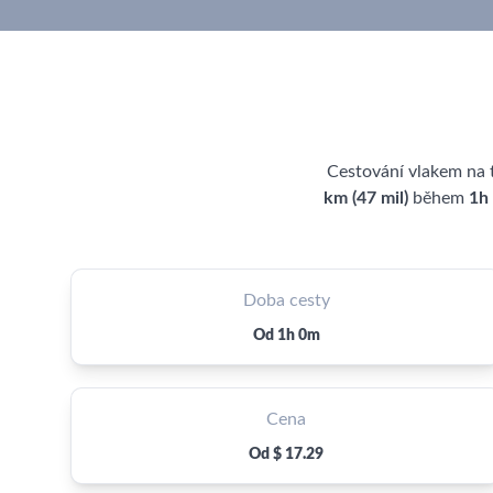
Cestování vlakem na 
km (47 mil)
během
1h
Doba cesty
Od 1h 0m
Cena
Od $ 17.29