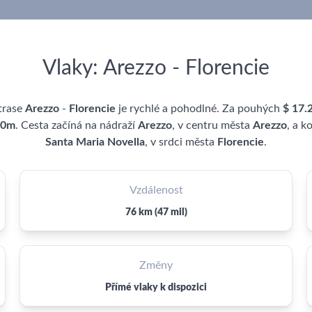
Vlaky: Arezzo - Florencie
trase
Arezzo
-
Florencie
je rychlé a pohodlné. Za pouhých
$ 17.
 0m
. Cesta začíná na nádraží
Arezzo
, v centru města
Arezzo
, a k
Santa Maria Novella
, v srdci města
Florencie
.
Vzdálenost
76 km (47 mil)
Změny
Přímé vlaky k dispozici