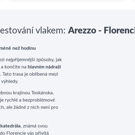
estování vlakem:
Arezzo - Florenc
 méně než hodinu
ezi nejpříjemnější způsoby, jak
a končíte na
hlavním nádraží
. Tato trasa je oblíbená mezi
é výhledy.
lebnou krajinou Toskánska.
e rychlé a bezproblémové
, ale žádné z nich není pro
 katedrála
, známá svou
do Florencie vás přivítá