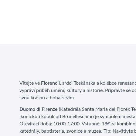
Vítejte ve
Florencii
, srdci Toskánska a kolébce renesan
vypráví příběh umění, kultury a historie. Připravte se o
svou krásou a bohatstvím.
Duomo di Firenze
(Katedrála Santa Maria del Fiore): T
ikonickou kopulí od Brunelleschiho je symbolem města
Otevírací doba:
10:00-17:00.
Vstupné:
18€ za kombino
katedrály, baptisteria, zvonice a muzea. Tip: Navštivte