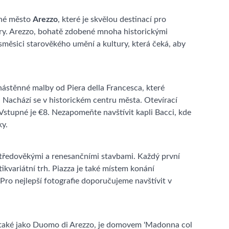
bné město
Arezzo
, které je skvělou destinací pro
ury. Arezzo, bohatě zdobené mnoha historickými
měsici starověkého umění a kultury, která čeká, aby
nástěnné malby od Piera della Francesca, které
. Nachází se v historickém centru města. Otevírací
Vstupné je €8. Nezapomeňte navštívit kapli Bacci, kde
ky.
tředověkými a renesančními stavbami. Každý první
ikvariátní trh. Piazza je také místem konání
 Pro nejlepší fotografie doporučujeme navštívit v
 také jako Duomo di Arezzo, je domovem 'Madonna col