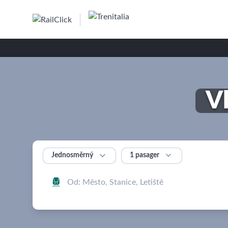
Vl


1 pasager
Jednosměrný
