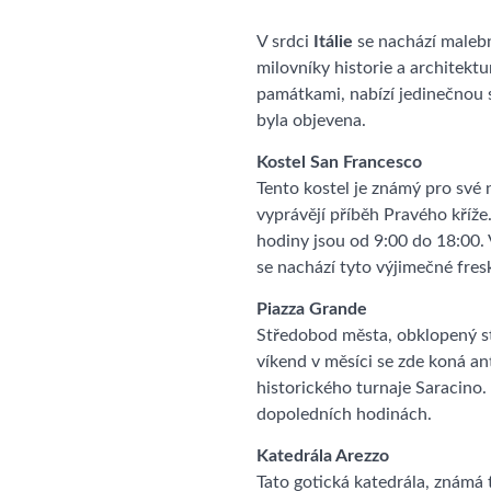
V srdci
Itálie
se nachází male
milovníky historie a architekt
památkami, nabízí jedinečnou s
byla objevena.
Kostel San Francesco
Tento kostel je známý pro své 
vyprávějí příběh Pravého kříže
hodiny jsou od 9:00 do 18:00. 
se nachází tyto výjimečné fres
Piazza Grande
Středobod města, obklopený s
víkend v měsíci se zde koná ant
historického turnaje Saracino.
dopoledních hodinách.
Katedrála Arezzo
Tato gotická katedrála, známá