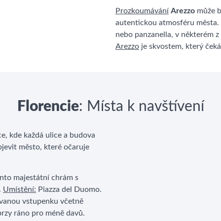
Prozkoumávání
Arezzo
může bý
autentickou atmosféru města. 
nebo panzanella, v některém z m
Arezzo
je skvostem, který čeká
Florencie
: Místa k navštívení
ce, kde každá ulice a budova
bjevit město, které očaruje
ento majestátní chrám s
.
Umístění:
Piazza del Duomo.
vanou vstupenku včetně
 brzy ráno pro méně davů.