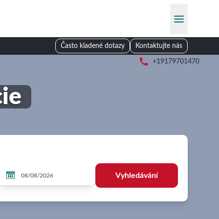
Často kladené dotazy
Kontaktujte nás

+19179701470
cie

Vyhledávání