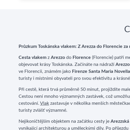
C
Průzkum Toskánska vlakem: Z Arezza do Florencie za
Cesta vlakem
z
Arezzo
do
Florence
(Florencie) patří m
objevovat krásy Toskánska. Začínáte na nádraží
Arezzo
ve Florencii, známém jako
Firenze Santa Maria Novella
turisty i místními obyvateli pro svou efektivitu a krásn
Při cestě, která trvá průměrně 50 minut, projíždíte ma
Cestou není mnoho významných zastávek, což umožňuj
cestování.
Vlak
zastavuje v několika menších městečkach
turisty zvlášť významné.
Nejikoničtějším objektem na začátku cesty je
Arezzská
vynikající architekturou a uměleckými díly. Po příjezdu 