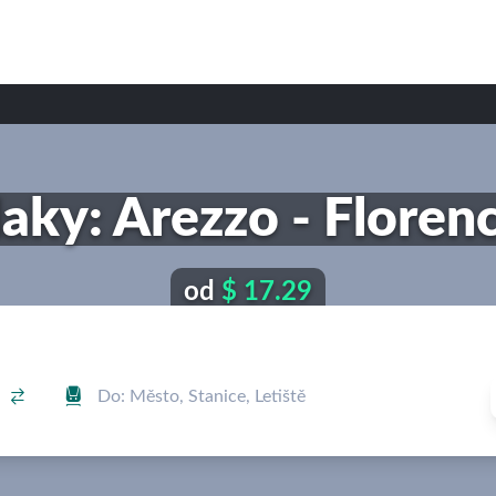
aky: Arezzo - Floren
od
$ 17.29

