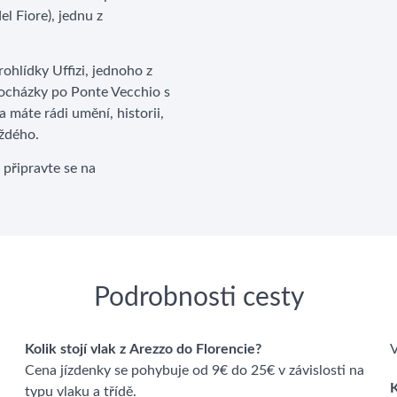
l Fiore), jednu z
ohlídky Uffizi, jednoho z
ocházky po Ponte Vecchio s
 máte rádi umění, historii,
aždého.
 připravte se na
Podrobnosti cesty
Kolik stojí vlak z Arezzo do Florencie?
V
Cena jízdenky se pohybuje od 9€ do 25€ v závislosti na
K
typu vlaku a třídě.